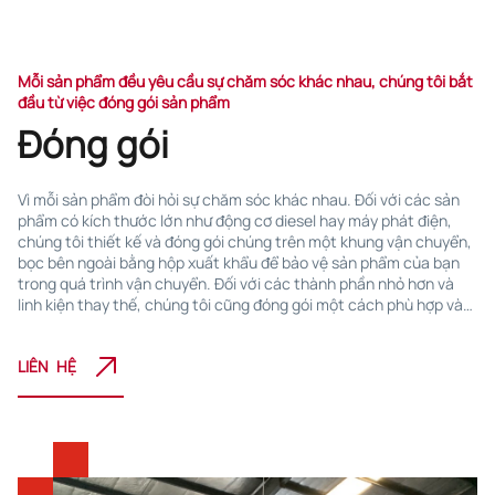
Mỗi sản phẩm đều yêu cầu sự chăm sóc khác nhau, chúng tôi bắt
đầu từ việc đóng gói sản phẩm
Đóng gói
Vì mỗi sản phẩm đòi hỏi sự chăm sóc khác nhau. Đối với các sản
phẩm có kích thước lớn như động cơ diesel hay máy phát điện,
chúng tôi thiết kế và đóng gói chúng trên một khung vận chuyển,
bọc bên ngoài bằng hộp xuất khẩu để bảo vệ sản phẩm của bạn
trong quá trình vận chuyển. Đối với các thành phần nhỏ hơn và
linh kiện thay thế, chúng tôi cũng đóng gói một cách phù hợp và
chỉ riêng cho sản phẩm đó, có thể là trong hộp, thùng carton,
thùng chứa hoặc túi, khách hàng của chúng tôi cũng có thể kiểm
LIÊN HỆ
tra và xác minh tính "chính hãng" thông qua nhãn được gắn trên
bao bì để bạn có thể an tâm rằng sản phẩm mà bạn có trên tay là
những sản phẩm mà bạn thực sự muốn.