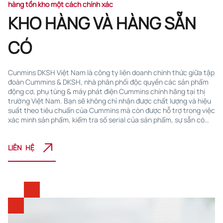
hàng tồn kho một cách chính xác
KHO HÀNG VÀ HÀNG SẴN
CÓ
Cunmins DKSH Việt Nam là công ty liên doanh chính thức giữa tập
đoàn Cummins & DKSH, nhà phân phối độc quyền các sản phẩm
động cơ, phụ tùng & máy phát điện Cummins chính hãng tại thị
trường Việt Nam. Bạn sẽ không chỉ nhận được chất lượng và hiệu
suất theo tiêu chuẩn của Cummins mà còn được hỗ trợ trong việc
xác minh sản phẩm, kiểm tra số serial của sản phẩm, sự sẵn có
của hàng tồn kho hoặc thậm chí số lượng sản phẩm đang được
nhập khẩu cũng như theo dõi thời gian giao hàng. Chúng tôi có
LIÊN HỆ
các đội ngũ hỗ trợ của Cummins và Trung tâm phân phối
Cummins trên khắp thế giới. Chúng tôi có một kho hàng chuẩn
hóa riêng tại Việt Nam, nơi quy trình đặt hàng và điều kiện lưu trữ
được kiểm soát để giúp duy trì sản phẩm đúng chuẩn cùng với quy
trình giao hàng hệ thống trên hoạt động. Với hai yếu tố chính này,
bạn có thể tự tin lên kế hoạch vận hành và quản lý doanh nghiệp
của mình một cách trôi chảy và chính xác.