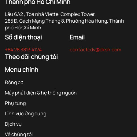
Thành phố Hồ Chí Minh
Lầu 6A2 , Tòa nhà Viettel Complex Tower,
285 Đ. Cách Mạng Tháng 8, Phường Hòa Hưng, Thành
phố Hồ Chí Minh
Số điện thoại
Email
+84 28 3813 4124
contactcdv@dksh.com
Theo dõi chúng tôi
Menu chính
Động cơ
Máy phát điện & hệ thống nguồn
Phụ tùng
Lĩnh vực ứng dụng
Dịch vụ
Về chúng tôi