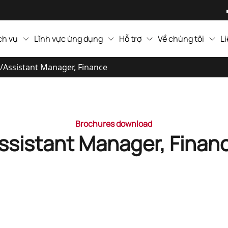
ch vụ
Lĩnh vực ứng dụng
Hỗ trợ
Về chúng tôi
L
/
Assistant Manager, Finance
Brochures download
ssistant Manager, Finan