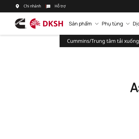
Chi nhánh
Hỗ trợ
Sản phẩm
Phụ tùng
Dị
Cummins
/
Trung tâm tải xuống
A