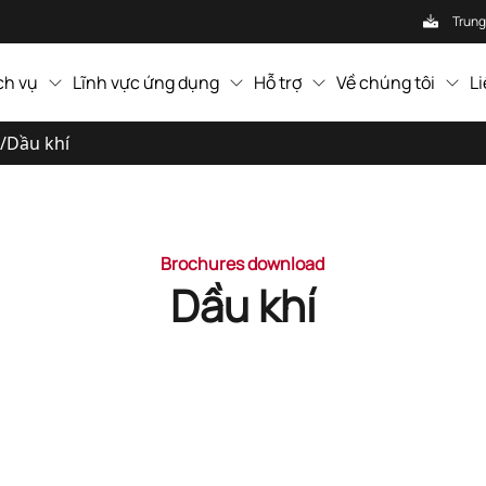
Trung
ch vụ
Lĩnh vực ứng dụng
Hỗ trợ
Về chúng tôi
L
/
Dầu khí
Brochures download
Dầu khí