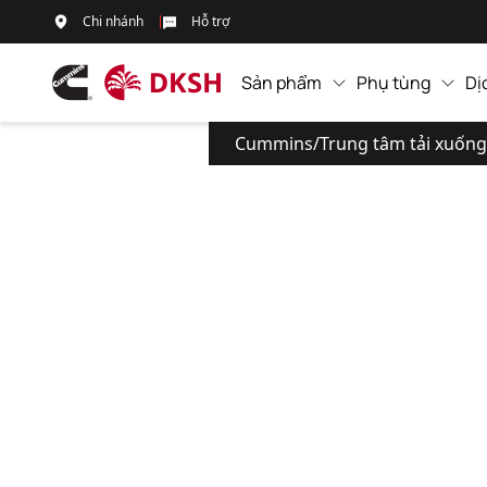
Chi nhánh
Hỗ trợ
Sản phẩm
Phụ tùng
Dị
Cummins
/
Trung tâm tải xuống