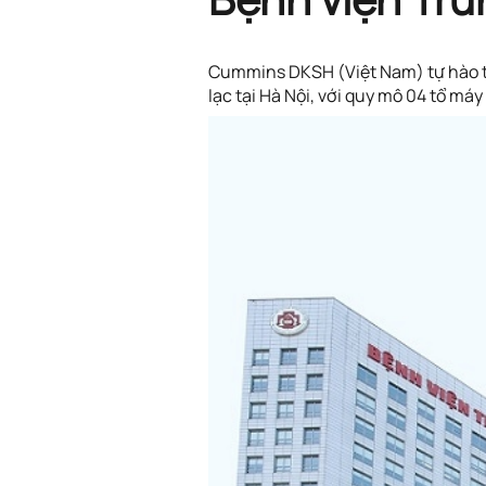
Cummins DKSH (Việt Nam) tự hào th
lạc tại Hà Nội, với quy mô 04 tổ má