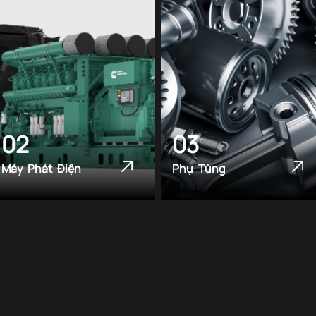
02
03
Máy Phát Điện
Phụ Tùng