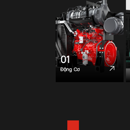
01
Động Cơ