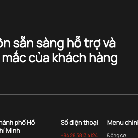
ôn sẵn sàng hỗ trợ và
c mắc của khách hàng
hành phố Hồ
Số điện thoại
Menu chín
hí Minh
+84 28 3813 4124
Động cơ