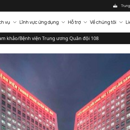
Trung
ch vụ
Lĩnh vực ứng dụng
Hỗ trợ
Về chúng tôi
L
am khảo
/
Bệnh viện Trung ương Quân đội 108