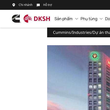
Chi nhánh
Hỗ trợ
Sản phẩm
Phụ tùng
Dị
Cummins
/
Industries
/
Dự án th