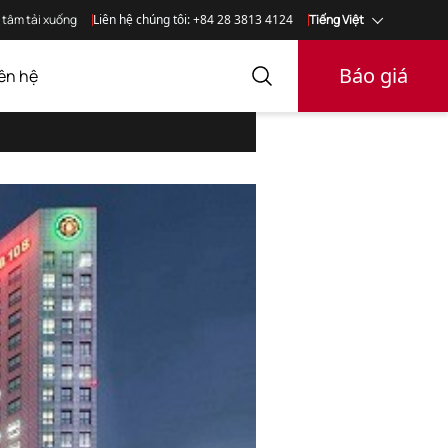
 tâm tải xuống
Liên hệ chúng tôi: +84 28 3813 4124
Tiếng Việt
Báo giá
iên hệ