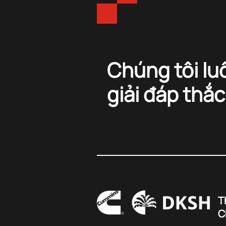
Chúng tôi lu
giải đáp thắ
T
C